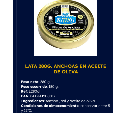
LATA 280G. ANCHOAS EN ACEITE
DE OLIVA
Peso neto
: 280 g.
Peso escurrido
: 180 g.
Ref
: L280ol
EAN
: 8413141200017
Ingredientes
: Anchoa , sal y aceite de oliva.
Condiciones de almacenamiento
: conservar entre 5
y 12ºC.