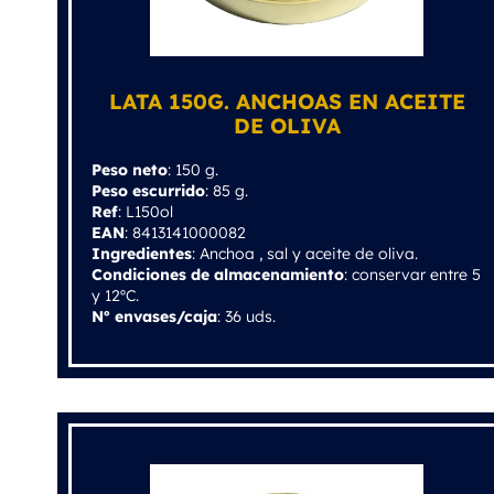
LATA 150G. ANCHOAS EN ACEITE
DE OLIVA
Peso neto
: 150 g.
Peso escurrido
: 85 g.
Ref
: L150ol
EAN
: 8413141000082
Ingredientes
: Anchoa , sal y aceite de oliva.
Condiciones de almacenamiento
: conservar entre 5
y 12ºC.
Nº envases/caja
: 36 uds.